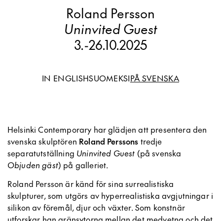
Roland Persson
Uninvited Guest
3.
-
26.10.2025
IN ENGLISH
SUOMEKSI
PÅ SVENSKA
Helsinki Contemporary har glädjen att presentera den
svenska skulptören
Roland Perssons
tredje
separatutställning
Uninvited Guest
(på svenska
Objuden gäst
) på galleriet.
Roland Persson är känd för sina surrealistiska
skulpturer, som utgörs av hyperrealistiska avgjutningar i
silikon av föremål, djur och växter. Som konstnär
utforskar han gränsytorna mellan det medvetna och det