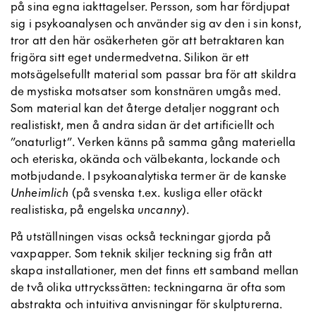
på sina egna iakttagelser. Persson, som har fördjupat
sig i psykoanalysen och använder sig av den i sin konst,
tror att den här osäkerheten gör att betraktaren kan
frigöra sitt eget undermedvetna. Silikon är ett
motsägelsefullt material som passar bra för att skildra
de mystiska motsatser som konstnären umgås med.
Som material kan det återge detaljer noggrant och
realistiskt, men å andra sidan är det artificiellt och
”onaturligt”. Verken känns på samma gång materiella
och eteriska, okända och välbekanta, lockande och
motbjudande. I psykoanalytiska termer är de kanske
Unheimlich
(på svenska t.ex. kusliga eller otäckt
realistiska, på engelska
uncanny
).
På utställningen visas också teckningar gjorda på
vaxpapper. Som teknik skiljer teckning sig från att
skapa installationer, men det finns ett samband mellan
de två olika uttryckssätten: teckningarna är ofta som
abstrakta och intuitiva anvisningar för skulpturerna.