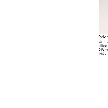
Rola
Uninv
silic
218 c
INQUI