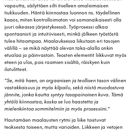
vapautta, säilyttäen silti itselleen omaleimaisen
tiukkuuden. Häntä kiinnostaa luonnon ns. täydellinen
kaaos, miten kontrolloimaton voi samanaikaisesti olla
juuri oikeassa järjestyksessä. Työprosessi alkaa
spontaanisti ja intuitiivisesti, minkä jälkeen työstöstä
tulee hitaampaa. Maalauksessa liikutaan eri tasojen
välillä – se mikä näyttää olevan taka-alalla onkin
etualaa ja päinvastoin. Teosten elementit liikkuvat myös
eteen ja ulos, pois raamien sisältä, räiskyen kuin
ilotulitteet.
”Se, mitä haen, on orgaanisen ja teollisen tason välinen
vastakkaisuus ja myös kilpailu, sekä niistä muodostuva
jännite, jonka kautta syntyy tasapainoinen kuva. Tämä
yhtälö kiinnostaa, koska se luo haastetta ja
mielenkiintoa sommitelmiin ja myös prosessiini.”
Hautamäen maalausten rytmi ja liike toistuvat
teoksesta toiseen, mutta varioiden. Liikkeen ja vetojen