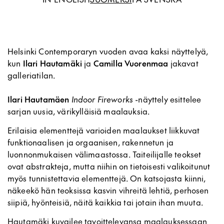
Helsinki Contemporaryn vuoden avaa kaksi näyttelyä,
kun
Ilari Hautamäki
ja
Camilla Vuorenmaa
jakavat
galleriatilan.
Ilari Hautamäen
Indoor Fireworks
-näyttely esittelee
sarjan uusia, värikylläisiä maalauksia.
Erilaisia elementtejä varioiden maalaukset liikkuvat
funktionaalisen ja orgaanisen, rakennetun ja
luonnonmukaisen välimaastossa. Taiteilijalle teokset
ovat abstrakteja, mutta niihin on tietoisesti valikoitunut
myös tunnistettavia elementtejä. On katsojasta kiinni,
näkeekö hän teoksissa kasvin vihreitä lehtiä, perhosen
siipiä, hyönteisiä, näitä kaikkia tai jotain ihan muuta.
Hautamäki kuvailee tavoittelevansa maalauksessaan