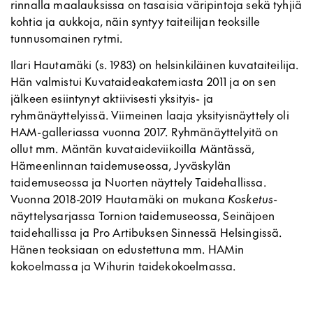
rinnalla maalauksissa on tasaisia väripintoja sekä tyhjiä
kohtia ja aukkoja, näin syntyy taiteilijan teoksille
tunnusomainen rytmi.
Ilari Hautamäki (s. 1983) on helsinkiläinen kuvataiteilija.
Hän valmistui Kuvataideakatemiasta 2011 ja on sen
jälkeen esiintynyt aktiivisesti yksityis- ja
ryhmänäyttelyissä. Viimeinen laaja yksityisnäyttely oli
HAM-galleriassa vuonna 2017. Ryhmänäyttelyitä on
ollut mm. Mäntän kuvataideviikoilla Mäntässä,
Hämeenlinnan taidemuseossa, Jyväskylän
taidemuseossa ja Nuorten näyttely Taidehallissa.
Vuonna 2018-2019 Hautamäki on mukana
Kosketus
-
näyttelysarjassa Tornion taidemuseossa, Seinäjoen
taidehallissa ja Pro Artibuksen Sinnessä Helsingissä.
Hänen teoksiaan on edustettuna mm. HAMin
kokoelmassa ja Wihurin taidekokoelmassa.