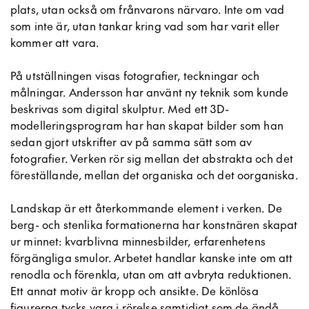
plats, utan också om frånvarons närvaro. Inte om vad
som inte är, utan tankar kring vad som har varit eller
kommer att vara.
På utställningen visas fotografier, teckningar och
målningar. Andersson har använt ny teknik som kunde
beskrivas som digital skulptur. Med ett 3D-
modelleringsprogram har han skapat bilder som han
sedan gjort utskrifter av på samma sätt som av
fotografier. Verken rör sig mellan det abstrakta och det
föreställande, mellan det organiska och det oorganiska.
Landskap är ett återkommande element i verken. De
berg- och stenlika formationerna har konstnären skapat
ur minnet: kvarblivna minnesbilder, erfarenhetens
förgängliga smulor. Arbetet handlar kanske inte om att
renodla och förenkla, utan om att avbryta reduktionen.
Ett annat motiv är kropp och ansikte. De könlösa
figurerna tycks vara i rörelse samtidigt som de ändå