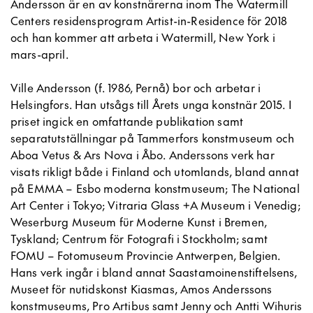
Andersson är en av konstnärerna inom The Watermill
Centers residensprogram Artist-in-Residence för 2018
och han kommer att arbeta i Watermill, New York i
mars-april.
Ville Andersson (f. 1986, Pernå) bor och arbetar i
Helsingfors. Han utsågs till Årets unga konstnär 2015. I
priset ingick en omfattande publikation samt
separatutställningar på Tammerfors konstmuseum och
Aboa Vetus & Ars Nova i Åbo. Anderssons verk har
visats rikligt både i Finland och utomlands, bland annat
på EMMA – Esbo moderna konstmuseum; The National
Art Center i Tokyo; Vitraria Glass +A Museum i Venedig;
Weserburg Museum für Moderne Kunst i Bremen,
Tyskland; Centrum för Fotografi i Stockholm; samt
FOMU – Fotomuseum Provincie Antwerpen, Belgien.
Hans verk ingår i bland annat Saastamoinenstiftelsens,
Museet för nutidskonst Kiasmas, Amos Anderssons
konstmuseums, Pro Artibus samt Jenny och Antti Wihuris