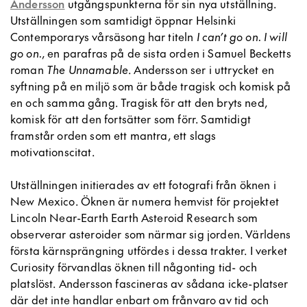
Andersson
utgångspunkterna för sin nya utställning.
Utställningen som samtidigt öppnar Helsinki
Contemporarys vårsäsong har titeln
I can’t go on. I will
go on.
, en parafras på de sista orden i Samuel Becketts
roman
The Unnamable
. Andersson ser i uttrycket en
syftning på en miljö som är både tragisk och komisk på
en och samma gång. Tragisk för att den bryts ned,
komisk för att den fortsätter som förr. Samtidigt
framstår orden som ett mantra, ett slags
motivationscitat.
Utställningen initierades av ett fotografi från öknen i
New Mexico. Öknen är numera hemvist för projektet
Lincoln Near-Earth Earth Asteroid Research som
observerar asteroider som närmar sig jorden. Världens
första kärnsprängning utfördes i dessa trakter. I verket
Curiosity förvandlas öknen till någonting tid- och
platslöst. Andersson fascineras av sådana icke-platser
där det inte handlar enbart om frånvaro av tid och