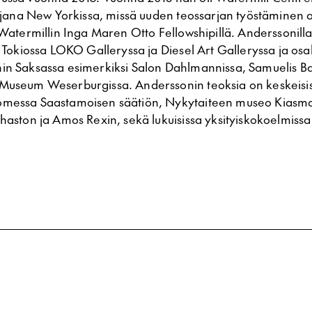
lijana New Yorkissa, missä uuden teossarjan työstäminen a
 Watermillin Inga Maren Otto Fellowshipillä. Anderssonilla
t Tokiossa LOKO Galleryssa ja Diesel Art Galleryssa ja osal
in Saksassa esimerkiksi Salon Dahlmannissa, Samuelis 
Museum Weserburgissa. Anderssonin teoksia on keskeisiss
omessa Saastamoisen säätiön, Nykytaiteen museo Kiasma
ahaston ja Amos Rexin, sekä lukuisissa yksityiskokoelmis