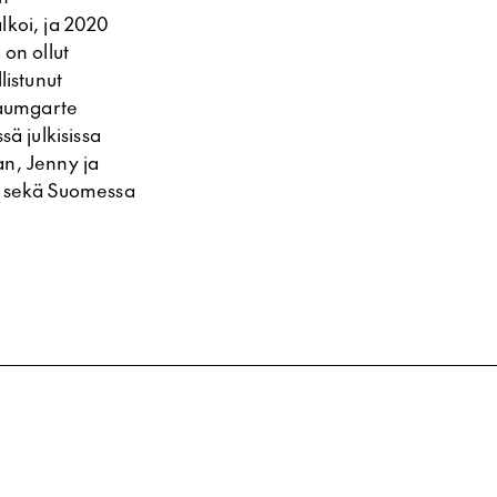
lkoi, ja 2020
 on ollut
listunut
Baumgarte
ä julkisissa
n, Jenny ja
sa sekä Suomessa