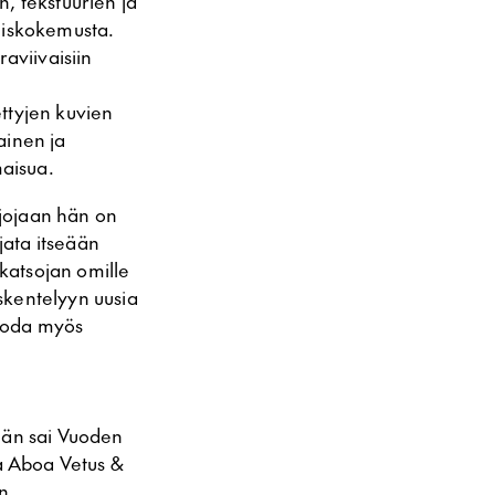
, tekstuurien ja
miskokemusta.
aviivaisiin
ttyjen kuvien
ainen ja
maisua.
rjojaan hän on
jata itseään
 katsojan omille
öskentelyyn uusia
suoda myös
Hän sai Vuoden
ja Aboa Vetus &
n