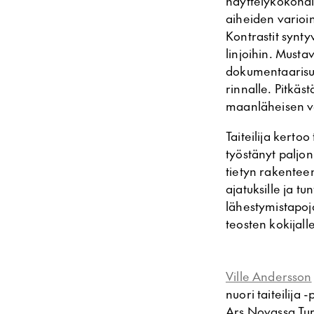
näyttelykokonais
aiheiden varioi
Kontrastit synty
linjoihin. Must
dokumentaarisuu
rinnalle. Pitkä
maanläheisen vär
Taiteilija kerto
työstänyt paljon
tietyn rakenteen
ajatuksille ja t
lähestymistapoj
teosten kokijalle
Ville Andersson
nuori taiteilija
Ars Novassa Tur