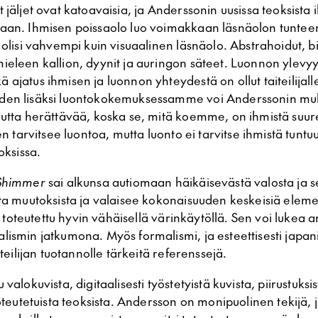
 jäljet ovat katoavaisia, ja Anderssonin uusissa teoksist
aan. Ihmisen poissaolo luo voimakkaan läsnäolon tunteen
 olisi vahvempi kuin visuaalinen läsnäolo. Abstrahoidut, b
ieleen kallion, dyynit ja auringon säteet. Luonnon ylevy
ajatus ihmisen ja luonnon yhteydestä on ollut taiteilijall
den lisäksi luontokokemuksessamme voi Anderssonin muk
uutta herättävää, koska se, mitä koemme, on ihmistä suu
nen tarvitsee luontoa, mutta luonto ei tarvitse ihmistä tuntu
oksissa.
Shimmer
sai alkunsa autiomaan häikäisevästä valosta ja se
sta muutoksista ja valaisee kokonaisuuden keskeisiä eleme
 ja toteutettu hyvin vähäisellä värinkäytöllä. Sen voi lukea
ismin jatkumona. Myös formalismi, ja esteettisesti japani
iteilijan tuotannolle tärkeitä referenssejä.
valokuvista, digitaalisesti työstetyistä kuvista, piirustuksis
toteutetuista teoksista. Andersson on monipuolinen tekijä,