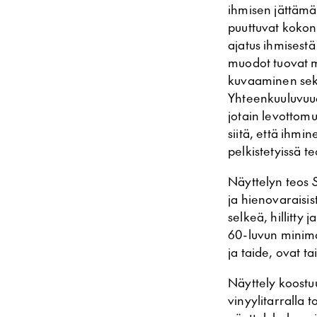
ihmisen jättämät
puuttuvat kokon
ajatus ihmisestä
muodot tuovat m
kuvaaminen sekä 
Yhteenkuuluvuu
jotain levottom
siitä, että ihmi
pelkistetyissä te
Näyttelyn teos
ja hienovaraisi
selkeä, hillitty
60-luvun minimal
ja taide, ovat ta
Näyttely koostuu 
vinyylitarralla 