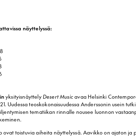
vattavissa näyttelyssä:
18
6
8
6
in
yksityisnäyttely
Desert Music
avaa Helsinki Contempor
21. Uudessa teoskokonaisuudessa Anderssonin usein tut
 hiljentymisen tematiikan rinnalle nousee luonnon vasta
okeminen.
 ovat toistuvia aiheita näyttelyssä. Aavikko on ajaton ja 