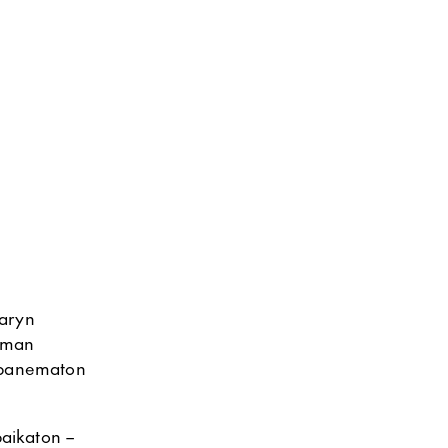
aryn
kiman
anpanematon
paikaton –