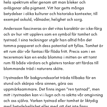
hela spektrum eller genom att man bleker och
avlägsnar alla pigment. Vitt har getts många
betydelser i olika kulturer och historiska kontexter, till
exempel oskuld, vålnader, helighet och sorg.
Andersson fascineras av det vitas karaktär av icke-färg
och av hur vitt upplevs som en symbol för tomhet och
tystnad. I sina teckningar utgår han alltid från det
tomma papperet och dess potential att fyllas. Tomhet är
ett rum där vår fantasi får flöda fritt. Precis som i en
teceremoni kan en enda blomma i mitten av ett tomt
rum få både värdars och gästers tankar att färdas till
blommande träd i naturens sköte.
I tystnaden får bakgrundssorlet träda tillbaka för en
stund och skärpa våra sinnen, göra oss
uppmärksammare. Det finns ingen ”ren tystnad”, men
mitt i tystnaden kan vi i lugn och ro iaktta vår omgivning
och oss själva. Varken tystnad eller tomhet är liktydig
med betydelselöshet eller med att det inte finns