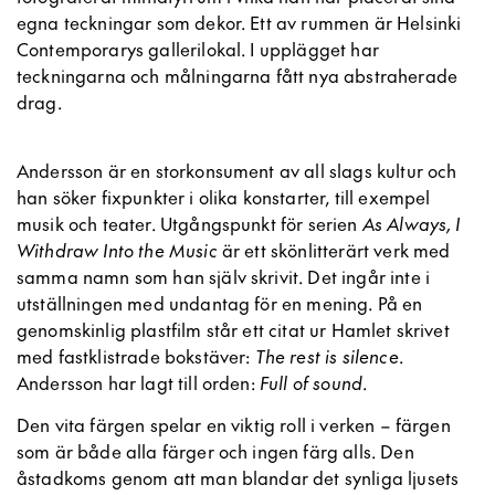
egna teckningar som dekor. Ett av rummen är Helsinki
Contemporarys gallerilokal. I upplägget har
teckningarna och målningarna fått nya abstraherade
drag.
Andersson är en storkonsument av all slags kultur och
han söker fixpunkter i olika konstarter, till exempel
musik och teater. Utgångspunkt för serien
As Always, I
Withdraw Into the Music
är ett skönlitterärt verk med
samma namn som han själv skrivit. Det ingår inte i
utställningen med undantag för en mening. På en
genomskinlig plastfilm står ett citat ur Hamlet skrivet
med fastklistrade bokstäver:
The rest is silence
.
Andersson har lagt till orden:
Full of sound
.
Den vita färgen spelar en viktig roll i verken – färgen
som är både alla färger och ingen färg alls. Den
åstadkoms genom att man blandar det synliga ljusets